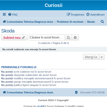
Curiosii
FAQ
Înregistrare
Autentificare
C
Comunitatea Tehnica-Diagnoza Auto
Probleme Si rezolvari
Skoda
ă
Skoda
u
Căutare
Căutare avansată
Subiect nou
t
0 subiecte • Pagina
1
din
1
a
Nu există subiecte sau mesaje în acest forum.
r
e
Mergi la
PERMISIUNILE FORUMULUI
Nu puteţi
scrie subiecte noi în acest forum
Nu puteţi
răspunde subiectelor din acest forum
Nu puteţi
modifica mesajele dumneavoastră în acest forum
Nu puteţi
şterge mesajele dumneavoastră în acest forum
Nu puteţi
publica fişiere ataşate în acest forum
Comunitatea Tehnica-Diagnoza Auto
Ora este
UTC+03:00
Curiosii 2024 © Copyright
!
Furnizat de
phpBB
® Forum Software © phpBB Limited