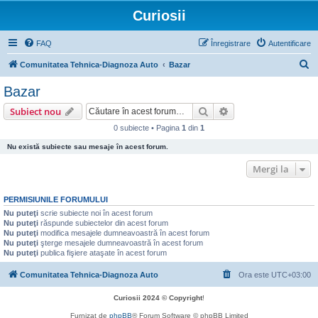
Curiosii
FAQ
Înregistrare
Autentificare
C
Comunitatea Tehnica-Diagnoza Auto
Bazar
ă
Bazar
u
Căutare
Căutare avansată
Subiect nou
t
0 subiecte • Pagina
1
din
1
a
Nu există subiecte sau mesaje în acest forum.
r
e
Mergi la
PERMISIUNILE FORUMULUI
Nu puteţi
scrie subiecte noi în acest forum
Nu puteţi
răspunde subiectelor din acest forum
Nu puteţi
modifica mesajele dumneavoastră în acest forum
Nu puteţi
şterge mesajele dumneavoastră în acest forum
Nu puteţi
publica fişiere ataşate în acest forum
Comunitatea Tehnica-Diagnoza Auto
Ora este
UTC+03:00
Curiosii 2024 © Copyright
!
Furnizat de
phpBB
® Forum Software © phpBB Limited