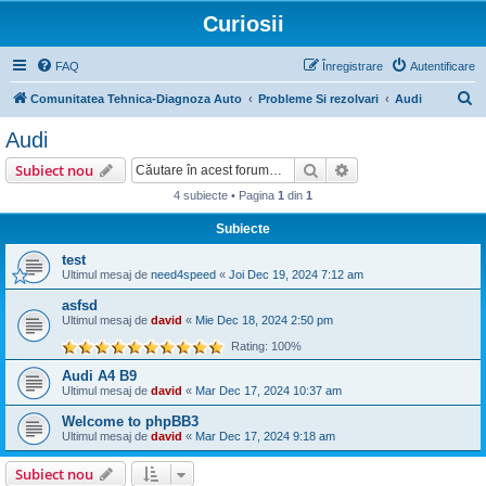
Curiosii
FAQ
Înregistrare
Autentificare
C
Comunitatea Tehnica-Diagnoza Auto
Probleme Si rezolvari
Audi
ă
Audi
u
Căutare
Căutare avansată
Subiect nou
t
4 subiecte • Pagina
1
din
1
a
Subiecte
r
e
test
Ultimul mesaj de
need4speed
«
Joi Dec 19, 2024 7:12 am
asfsd
Ultimul mesaj de
david
«
Mie Dec 18, 2024 2:50 pm
Rating: 100%
Audi A4 B9
Ultimul mesaj de
david
«
Mar Dec 17, 2024 10:37 am
Welcome to phpBB3
Ultimul mesaj de
david
«
Mar Dec 17, 2024 9:18 am
Subiect nou