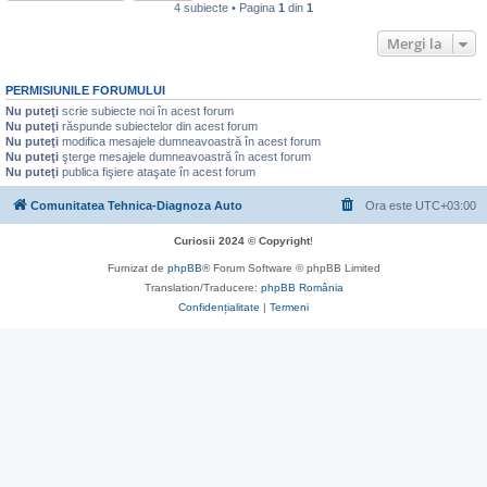
4 subiecte • Pagina
1
din
1
Mergi la
PERMISIUNILE FORUMULUI
Nu puteţi
scrie subiecte noi în acest forum
Nu puteţi
răspunde subiectelor din acest forum
Nu puteţi
modifica mesajele dumneavoastră în acest forum
Nu puteţi
şterge mesajele dumneavoastră în acest forum
Nu puteţi
publica fişiere ataşate în acest forum
Comunitatea Tehnica-Diagnoza Auto
Ora este
UTC+03:00
Curiosii 2024 © Copyright
!
Furnizat de
phpBB
® Forum Software © phpBB Limited
Translation/Traducere:
phpBB România
Confidențialitate
|
Termeni