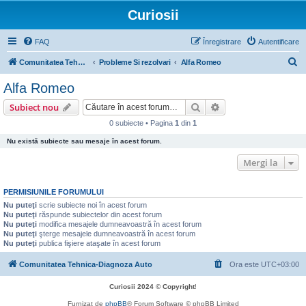
Curiosii
FAQ
Înregistrare
Autentificare
C
Comunitatea Tehnica-Diagnoza Auto
Probleme Si rezolvari
Alfa Romeo
ă
Alfa Romeo
u
Căutare
Căutare avansată
Subiect nou
t
0 subiecte • Pagina
1
din
1
a
Nu există subiecte sau mesaje în acest forum.
r
e
Mergi la
PERMISIUNILE FORUMULUI
Nu puteţi
scrie subiecte noi în acest forum
Nu puteţi
răspunde subiectelor din acest forum
Nu puteţi
modifica mesajele dumneavoastră în acest forum
Nu puteţi
şterge mesajele dumneavoastră în acest forum
Nu puteţi
publica fişiere ataşate în acest forum
Comunitatea Tehnica-Diagnoza Auto
Ora este
UTC+03:00
Curiosii 2024 © Copyright
!
Furnizat de
phpBB
® Forum Software © phpBB Limited