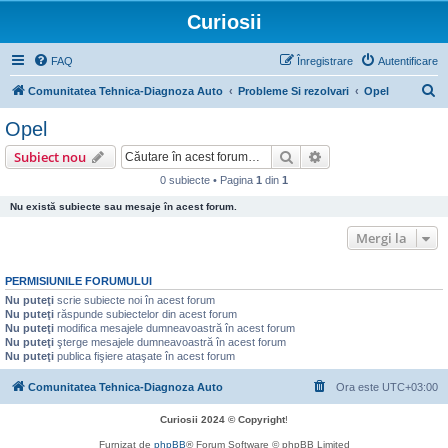
Curiosii
FAQ
Înregistrare
Autentificare
C
Comunitatea Tehnica-Diagnoza Auto
Probleme Si rezolvari
Opel
ă
Opel
u
Căutare
Căutare avansată
Subiect nou
t
0 subiecte • Pagina
1
din
1
a
Nu există subiecte sau mesaje în acest forum.
r
e
Mergi la
PERMISIUNILE FORUMULUI
Nu puteţi
scrie subiecte noi în acest forum
Nu puteţi
răspunde subiectelor din acest forum
Nu puteţi
modifica mesajele dumneavoastră în acest forum
Nu puteţi
şterge mesajele dumneavoastră în acest forum
Nu puteţi
publica fişiere ataşate în acest forum
Comunitatea Tehnica-Diagnoza Auto
Ora este
UTC+03:00
Curiosii 2024 © Copyright
!
Furnizat de
phpBB
® Forum Software © phpBB Limited