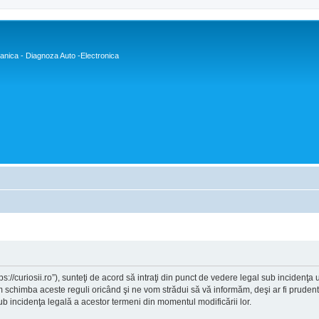
nica - Diagnoza Auto -Electronica
tps://curiosii.ro”), sunteţi de acord să intraţi din punct de vedere legal sub incidenţa
m schimba aceste reguli oricând şi ne vom strădui să vă informăm, deşi ar fi prudent să
sub incidenţa legală a acestor termeni din momentul modificării lor.