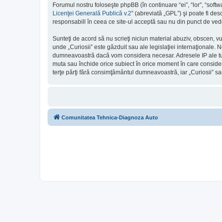
Forumul nostru foloseşte phpBB (în continuare “ei”, “lor”, “so
Licenţei Generală Publică v.2
” (abreviată „GPL”) şi poate fi des
responsabill în ceea ce site-ul acceptă sau nu din punct de vede
Sunteţi de acord să nu scrieţi niciun material abuziv, obscen, v
unde „Curiosii” este găzduit sau ale legislaţiei internaţionale.
dumneavoastră dacă vom considera necesar. Adresele IP ale tutur
muta sau închide orice subiect în orice moment în care consideră 
terţe părţi fără consimţământul dumneavoastră, iar „Curiosii” s
Comunitatea Tehnica-Diagnoza Auto