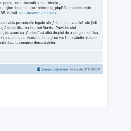
e pentru forum lansată sub incidenţa „
 ca mijloc de comunicare internetul, phpBB Limited nu este
BB, vizitaţi:
https://www.phpbb.com/
.
ate viola prevederile legale ale ţării dumneavoastră, ale ţării
ită de notificarea Internet Service Provider-ului
ţi de acord ca „Curiosii” să aibă dreptul de a şterge, modifica,
în baza de date. Aceste informaţii nu vor fi dezvăluite niciunei
poate duce la compromiterea datelor.
Şterge cookie-urile
Ora este
UTC+03:00