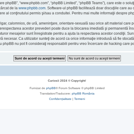
ftware phpBB”, “www.phpbb.com”, “phpBB Limited”, “phpBB Teams”), care este o soluţi
cărcat de la
www.phpbb.com
. Software-ul phpBB facilitează doar discuţiile care au
re al conţinutului permis şi/sau a conduitei. Pentru mai multe informaţii despre php
ulgar, calomnios, de ură, ameninţare, orientare-sexuală sau orice alt material care po
 Nerespectarea acestor prevederi poate duce la blocarea imediată şi permanentă însoţ
or mesajelor sunt înregistrate pentru a ajuta la respectarea acestor condiţii. Sunte
necesar. Ca utilizator sunteţi de acord ca orice informaţie introdusă să fie stocată 
au phpBB nu pot fi consideraţi responsabili pentru vreo încercare de hacking care 
Curiosii 2024 © Copyright
!
Furnizat de
phpBB
® Forum Software © phpBB Limited
Translation/Traducere:
phpBB România
Confidențialitate
|
Termeni