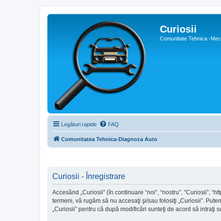
Curiosii
Comunitate Tehnica -Meca
Legături rapide
FAQ
Comunitatea Tehnica-Diagnoza Auto
Curiosii - Înregistrare
Accesând „Curiosii” (în continuare “noi”, “nostru”, “Curiosii”, “ht
termeni, vă rugăm să nu accesaţi şi/sau folosiţi „Curiosii”. Pute
„Curiosii” pentru că după modificări sunteţi de acord să intraţi 