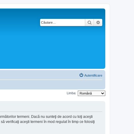
Căutare
Căutare avansată
Autentificare
Limba:
 următorilor termeni. Dacă nu sunteţi de acord cu toţi aceşti
 verificaţi aceşti termeni în mod regulat în timp ce folosiţi