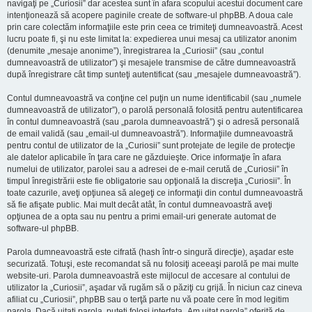
navigaţi pe „Curiosii” dar acestea sunt în afara scopului acestui document care
intenţionează să acopere paginile create de software-ul phpBB. A doua cale
prin care colectăm informaţiile este prin ceea ce trimiteţi dumneavoastră. Acest
lucru poate fi, şi nu este limitat la: expedierea unui mesaj ca utilizator anonim
(denumite „mesaje anonime”), înregistrarea la „Curiosii” (sau „contul
dumneavoastră de utilizator”) şi mesajele transmise de către dumneavoastră
după înregistrare cât timp sunteţi autentificat (sau „mesajele dumneavoastră”).
Contul dumneavoastră va conţine cel puţin un nume identificabil (sau „numele
dumneavoastră de utilizator”), o parolă personală folosită pentru autentificarea
în contul dumneavoastră (sau „parola dumneavoastră”) şi o adresă personală
de email validă (sau „email-ul dumneavoastră”). Informaţiile dumneavoastră
pentru contul de utilizator de la „Curiosii” sunt protejate de legile de protecţie
ale datelor aplicabile în ţara care ne găzduieşte. Orice informaţie în afara
numelui de utilizator, parolei sau a adresei de e-mail cerută de „Curiosii” în
timpul înregistrării este fie obligatorie sau opţională la discreţia „Curiosii”. În
toate cazurile, aveţi opţiunea să alegeţi ce informaţii din contul dumneavoastră
să fie afişate public. Mai mult decât atât, în contul dumneavoastră aveţi
opţiunea de a opta sau nu pentru a primi email-uri generate automat de
software-ul phpBB.
Parola dumneavoastră este cifrată (hash într-o singură direcţie), aşadar este
securizată. Totuşi, este recomandat să nu folosiţi aceeaşi parolă pe mai multe
website-uri. Parola dumneavoastră este mijlocul de accesare al contului de
utilizator la „Curiosii”, aşadar vă rugăm să o păziţi cu grijă. În niciun caz cineva
afiliat cu „Curiosii”, phpBB sau o terţă parte nu vă poate cere în mod legitim
parola. Dacă uitaţi parola, puteţi folosi interfaţa „Am uitat parola” oferită de