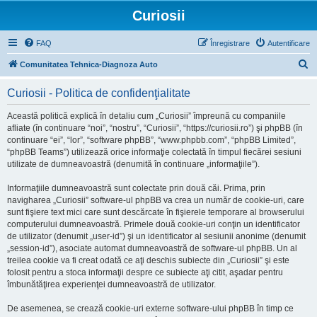
Curiosii
FAQ
Înregistrare
Autentificare
C
Comunitatea Tehnica-Diagnoza Auto
ă
Curiosii - Politica de confidenţialitate
u
t
Această politică explică în detaliu cum „Curiosii” împreună cu companiile
afliate (în continuare “noi”, “nostru”, “Curiosii”, “https://curiosii.ro”) şi phpBB (în
a
continuare “ei”, “lor”, “software phpBB”, “www.phpbb.com”, “phpBB Limited”,
r
“phpBB Teams”) utilizează orice informaţie colectată în timpul fiecărei sesiuni
utilizate de dumneavoastră (denumită în continuare „informaţiile”).
e
Informaţiile dumneavoastră sunt colectate prin două căi. Prima, prin
navigharea „Curiosii” software-ul phpBB va crea un număr de cookie-uri, care
sunt fişiere text mici care sunt descărcate în fişierele temporare al browserului
computerului dumneavoastră. Primele două cookie-uri conţin un identificator
de utilizator (denumit „user-id”) şi un identificator al sesiunii anonime (denumit
„session-id”), asociate automat dumneavoastră de software-ul phpBB. Un al
treilea cookie va fi creat odată ce aţi deschis subiecte din „Curiosii” şi este
folosit pentru a stoca informaţii despre ce subiecte aţi citit, aşadar pentru
îmbunătăţirea experienţei dumneavoastră de utilizator.
De asemenea, se crează cookie-uri externe software-ului phpBB în timp ce