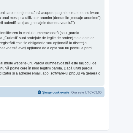
ent care intenţionează să acopere paginile create de software-
erea unui mesaj ca utilizator anonim (denumite „mesaje anonime”),
eţi autentificat (sau „mesajele dumneavoastră”).
utentificarea în contul dumneavoastră (sau „parola
„Curiosii” sunt protejate de legile de protecţie ale datelor
egistrării este fie obligatorie sau opţională la discreţia
dumneavoastră aveţi opţiunea de a opta sau nu pentru a primi
 mai multe website-uri. Parola dumneavoastră este mijlocul de
te nu vă poate cere în mod legitim parola. Dacă uitaţi parola,
tilizator şi a adresei email, apoi software-ul phpBB va genera o
Şterge cookie-urile
Ora este
UTC+03:00