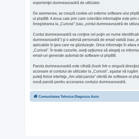
experienţei dumneavoastră de utilizator.
De asemenea, se crează cookie-uri externe software-ului phpBB 
ul phpBB. A doua cale prin care colectăm informaţiile este prin 
înregistrarea la „Curiosii” (sau „contul dumneavoastră de utili
Contul dumneavoastră va conţine cel puţin un nume identificabi
dumneavoastră”) şi o adresă personală de email validă (sau „emai
aplicabile în ţara care ne găzduieşte. Orice informaţie în afara nu
„Curiosii”. În toate cazurile, aveţi opţiunea să alegeţi ce infor
email-uri generate automat de software-ul phpBB.
Parola dumneavoastră este cifrată (hash într-o singură direcţie
accesare al contului de utilizator la „Curiosii”, aşadar vă rugăm 
puteţi folosi interfaţa „Am uitat parola” oferită de software-u
nouă parolă pentru accesarea contului dumneavoastră.
Comunitatea Tehnica-Diagnoza Auto