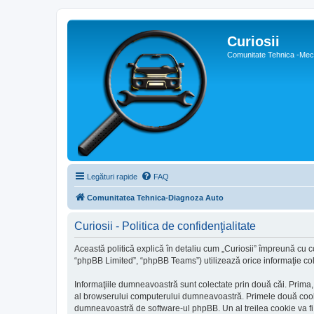
Curiosii
Comunitate Tehnica -Meca
Legături rapide
FAQ
Comunitatea Tehnica-Diagnoza Auto
Curiosii - Politica de confidenţialitate
Această politică explică în detaliu cum „Curiosii” împreună cu com
“phpBB Limited”, “phpBB Teams”) utilizează orice informaţie cole
Informaţiile dumneavoastră sunt colectate prin două căi. Prima, 
al browserului computerului dumneavoastră. Primele două cookie-u
dumneavoastră de software-ul phpBB. Un al treilea cookie va fi cr