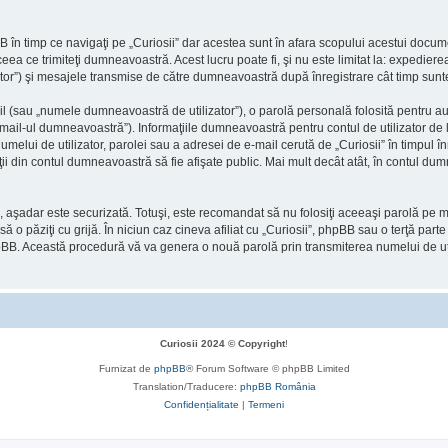
în timp ce navigaţi pe „Curiosii” dar acestea sunt în afara scopului acestui docum
ceea ce trimiteţi dumneavoastră. Acest lucru poate fi, şi nu este limitat la: expedi
zator”) şi mesajele transmise de către dumneavoastră după înregistrare cât timp sunt
l (sau „numele dumneavoastră de utilizator”), o parolă personală folosită pentru a
l-ul dumneavoastră”). Informaţiile dumneavoastră pentru contul de utilizator de la 
melui de utilizator, parolei sau a adresei de e-mail cerută de „Curiosii” în timpul înr
maţii din contul dumneavoastră să fie afişate public. Mai mult decât atât, în contul 
), aşadar este securizată. Totuşi, este recomandat să nu folosiţi aceeaşi parolă pe
să o păziţi cu grijă. În niciun caz cineva afiliat cu „Curiosii”, phpBB sau o terţă par
l phpBB. Această procedură vă va genera o nouă parolă prin transmiterea numelui de u
Curiosii 2024 © Copyright
!
Furnizat de
phpBB
® Forum Software © phpBB Limited
Translation/Traducere:
phpBB România
Confidențialitate
|
Termeni