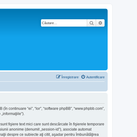
Căutare
Căutare avansată
Înregistrare
Autentificare
hpBB (în continuare “ei”, “lor”, “software phpBB”, “www.phpbb.com”,
„informaţiile”).
nt fişiere text mici care sunt descărcate în fişierele temporare
sesiunii anonime (denumit „session-id”), asociate automat
aţii despre ce subiecte aţi citit, aşadar pentru îmbunătăţirea