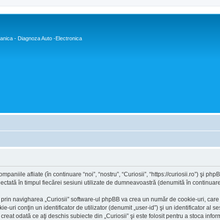
nica - Diagnoza Auto -Electronica
paniile afliate (în continuare “noi”, “nostru”, “Curiosii”, “https://curiosii.ro”) şi p
ctată în timpul fiecărei sesiuni utilizate de dumneavoastră (denumită în continuare 
prin navigharea „Curiosii” software-ul phpBB va crea un număr de cookie-uri, care su
ri conţin un identificator de utilizator (denumit „user-id”) şi un identificator al 
eat odată ce aţi deschis subiecte din „Curiosii” şi este folosit pentru a stoca inform