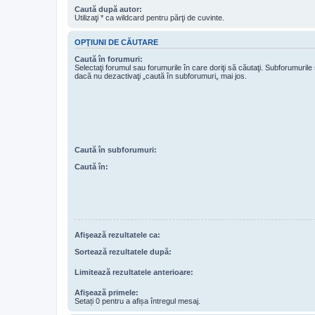
Caută după autor:
Utilizaţi * ca wildcard pentru părţi de cuvinte.
OPŢIUNI DE CĂUTARE
Caută în forumuri:
Selectaţi forumul sau forumurile în care doriţi să căutaţi. Subforumuril
dacă nu dezactivaţi „caută în subforumuri„ mai jos.
Caută în subforumuri:
Caută în:
Afişează rezultatele ca:
Sortează rezultatele după:
Limitează rezultatele anterioare:
Afişează primele:
Setați 0 pentru a afișa întregul mesaj.