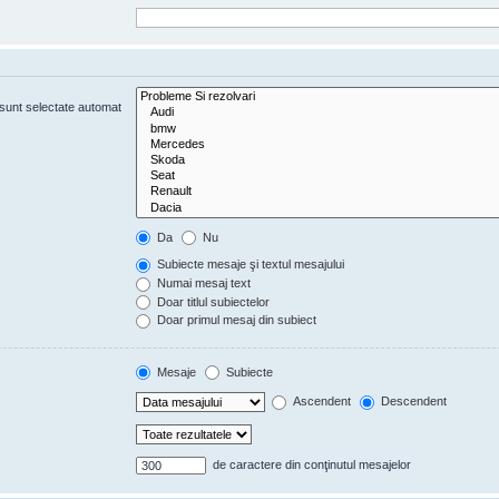
e sunt selectate automat
Da
Nu
Subiecte mesaje şi textul mesajului
Numai mesaj text
Doar titlul subiectelor
Doar primul mesaj din subiect
Mesaje
Subiecte
Ascendent
Descendent
de caractere din conţinutul mesajelor