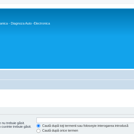
nica - Diagnoza Auto -Electronica
 nu trebuie găsit.
Caută după toţi termenii sau foloseşte interogarea introdusă
cuvinte trebuie găsit.
Caută după orice termen