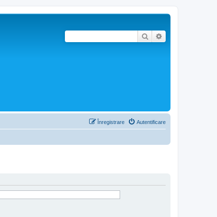
Căutare
Căutare avansată
Înregistrare
Autentificare