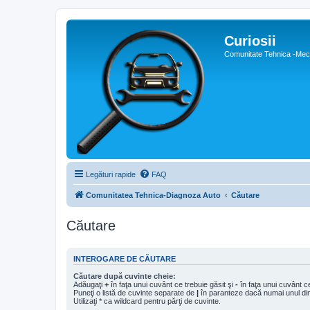
Curiosii
Comunitate Tehnica -Meca
Legături rapide
FAQ
Comunitatea Tehnica-Diagnoza Auto
Căutare
Căutare
INTEROGARE DE CĂUTARE
Căutare după cuvinte cheie:
Adăugaţi
+
în faţa unui cuvânt ce trebuie găsit şi
-
în faţa unui cuvânt ce
Puneţi o listă de cuvinte separate de
|
în paranteze dacă numai unul din 
Utilizaţi * ca wildcard pentru părţi de cuvinte.