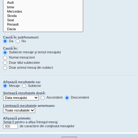
Caută în subforumuri:
Da
Nu
Caută în:
Subiecte mesaje şi textul mesajului
Numai mesaj text
Doar titlul subiectelor
Doar primul mesaj din subiect
Afişează rezultatele ca:
Mesaje
Subiecte
Sortează rezultatele după:
Ascendent
Descendent
Limitează rezultatele anterioare:
Afişează primele:
Setați 0 pentru a afișa întregul mesaj.
de caractere din conţinutul mesajelor