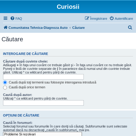
Curiosii
FAQ
Înregistrare
Autentificare
C
Comunitatea Tehnica-Diagnoza Auto
Căutare
ă
Căutare
u
t
INTEROGARE DE CĂUTARE
a
Căutare după cuvinte cheie:
r
Adăugaţi
+
în faţa unui cuvânt ce trebuie găsit şi
-
în faţa unui cuvânt ce nu trebuie găsit.
Puneţi o listă de cuvinte separate de
|
în paranteze dacă numai unul din cuvinte trebuie
e
găsit. Utilizaţi * ca wildcard pentru părţi de cuvinte.
Caută după toţi termenii sau foloseşte interogarea introdusă
Caută după orice termen
Caută după autor:
Utilizaţi * ca wildcard pentru părţi de cuvinte.
OPŢIUNI DE CĂUTARE
Caută în forumuri:
Selectaţi forumul sau forumurile în care doriţi să căutaţi. Subforumurile sunt selectate
automat dacă nu dezactivaţi „caută în subforumuri„ mai jos.