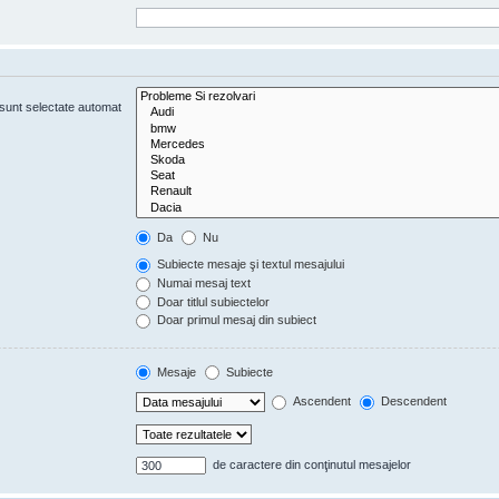
e sunt selectate automat
Da
Nu
Subiecte mesaje şi textul mesajului
Numai mesaj text
Doar titlul subiectelor
Doar primul mesaj din subiect
Mesaje
Subiecte
Ascendent
Descendent
de caractere din conţinutul mesajelor