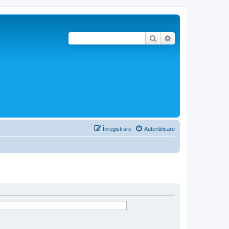
Căutare
Căutare avansată
Înregistrare
Autentificare