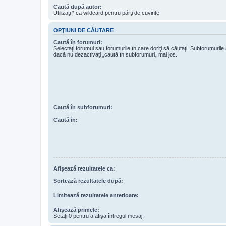
Caută după autor:
Utilizaţi * ca wildcard pentru părţi de cuvinte.
OPŢIUNI DE CĂUTARE
Caută în forumuri:
Selectaţi forumul sau forumurile în care doriţi să căutaţi. Subforumuril
dacă nu dezactivaţi „caută în subforumuri„ mai jos.
Caută în subforumuri:
Caută în:
Afişează rezultatele ca:
Sortează rezultatele după:
Limitează rezultatele anterioare:
Afişează primele:
Setați 0 pentru a afișa întregul mesaj.