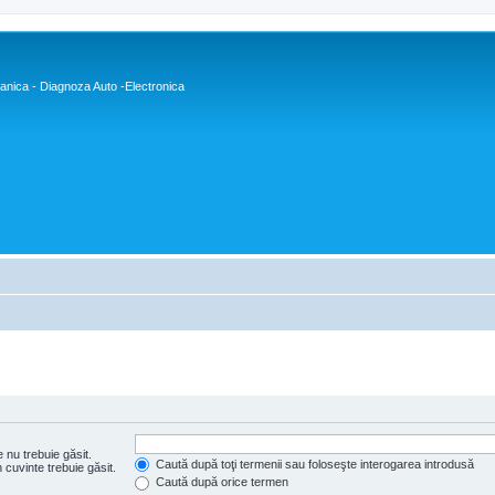
nica - Diagnoza Auto -Electronica
 nu trebuie găsit.
Caută după toţi termenii sau foloseşte interogarea introdusă
cuvinte trebuie găsit.
Caută după orice termen