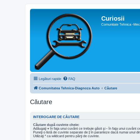
Curiosii
Comunitate Tehnica -Meca
Legături rapide
FAQ
Comunitatea Tehnica-Diagnoza Auto
Căutare
Căutare
INTEROGARE DE CĂUTARE
Căutare după cuvinte cheie:
Adăugaţi
+
în faţa unui cuvânt ce trebuie găsit şi
-
în faţa unui cuvânt ce
Puneţi o listă de cuvinte separate de
|
în paranteze dacă numai unul din 
Utilizaţi * ca wildcard pentru părţi de cuvinte.