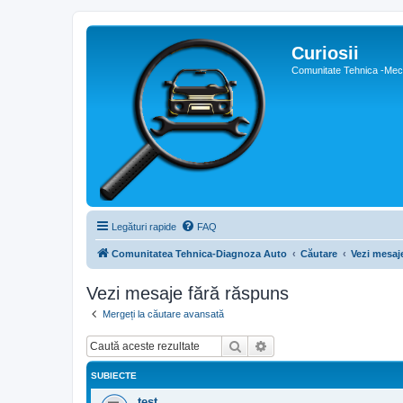
Curiosii
Comunitate Tehnica -Meca
Legături rapide
FAQ
Comunitatea Tehnica-Diagnoza Auto
Căutare
Vezi mesaj
Vezi mesaje fără răspuns
Mergeți la căutare avansată
Căutare
Căutare avansată
SUBIECTE
test