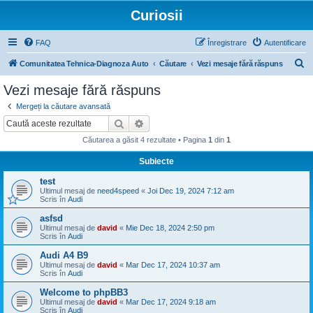
Curiosii
FAQ
Înregistrare
Autentificare
C
Comunitatea Tehnica-Diagnoza Auto
Căutare
Vezi mesaje fără răspuns
ă
Vezi mesaje fără răspuns
u
Mergeți la căutare avansată
t
Căutare
Căutare avansată
a
Căutarea a găsit 4 rezultate • Pagina
1
din
1
r
Subiecte
e
test
Ultimul mesaj de
need4speed
«
Joi Dec 19, 2024 7:12 am
Scris în
Audi
asfsd
Ultimul mesaj de
david
«
Mie Dec 18, 2024 2:50 pm
Scris în
Audi
Audi A4 B9
Ultimul mesaj de
david
«
Mar Dec 17, 2024 10:37 am
Scris în
Audi
Welcome to phpBB3
Ultimul mesaj de
david
«
Mar Dec 17, 2024 9:18 am
Scris în
Audi