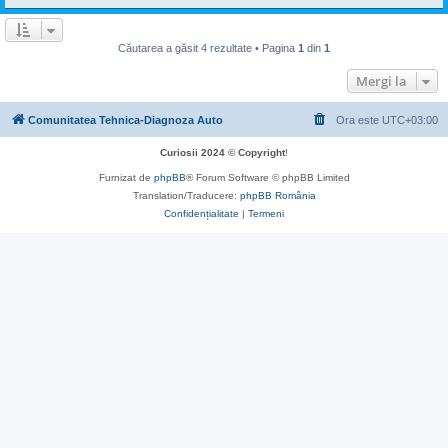
Căutarea a găsit 4 rezultate • Pagina
1
din
1
Mergi la
Comunitatea Tehnica-Diagnoza Auto
Ora este
UTC+03:00
Curiosii 2024 © Copyright
!
Furnizat de
phpBB
® Forum Software © phpBB Limited
Translation/Traducere:
phpBB România
Confidențialitate
|
Termeni