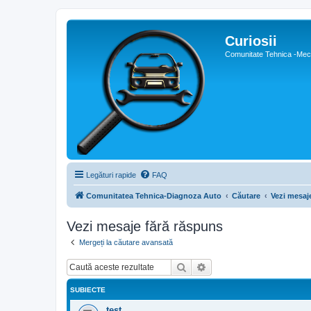
Curiosii
Comunitate Tehnica -Meca
Legături rapide
FAQ
Comunitatea Tehnica-Diagnoza Auto
Căutare
Vezi mesaj
Vezi mesaje fără răspuns
Mergeți la căutare avansată
Căutare
Căutare avansată
SUBIECTE
test