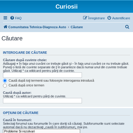
Curiosii
FAQ
Înregistrare
Autentificare
C
Comunitatea Tehnica-Diagnoza Auto
Căutare
ă
Căutare
u
t
INTEROGARE DE CĂUTARE
a
Căutare după cuvinte cheie:
r
Adăugaţi
+
în faţa unui cuvânt ce trebuie găsit şi
-
în faţa unui cuvânt ce nu trebuie găsit.
Puneţi o listă de cuvinte separate de
|
în paranteze dacă numai unul din cuvinte trebuie
e
găsit. Utilizaţi * ca wildcard pentru părţi de cuvinte.
Caută după toţi termenii sau foloseşte interogarea introdusă
Caută după orice termen
Caută după autor:
Utilizaţi * ca wildcard pentru părţi de cuvinte.
OPŢIUNI DE CĂUTARE
Caută în forumuri:
Selectaţi forumul sau forumurile în care doriţi să căutaţi. Subforumurile sunt selectate
automat dacă nu dezactivaţi „caută în subforumuri„ mai jos.