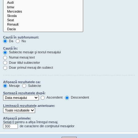
Caută în subforumuri:
Da
Nu
Caută în:
Subiecte mesaje şi textul mesajului
Numai mesaj text
Doar titlul subiectelor
Doar primul mesaj din subiect
Afişează rezultatele ca:
Mesaje
Subiecte
Sortează rezultatele după:
Ascendent
Descendent
Limitează rezultatele anterioare:
Afişează primele:
Setați 0 pentru a afișa întregul mesaj.
de caractere din conţinutul mesajelor