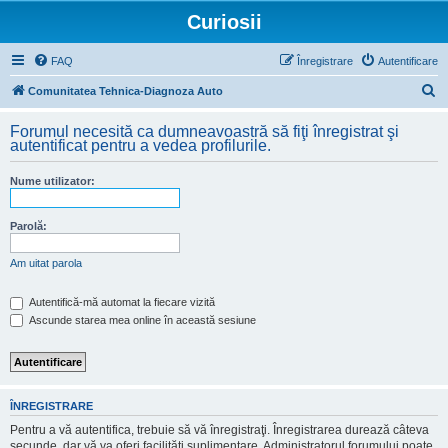
Curiosii
FAQ
Înregistrare
Autentificare
C
Comunitatea Tehnica-Diagnoza Auto
ă
Forumul necesită ca dumneavoastră să fiţi înregistrat şi
u
autentificat pentru a vedea profilurile.
t
Nume utilizator:
a
r
Parolă:
e
Am uitat parola
Autentifică-mă automat la fiecare vizită
Ascunde starea mea online în această sesiune
ÎNREGISTRARE
Pentru a vă autentifica, trebuie să vă înregistraţi. Înregistrarea durează câteva
secunde, dar vă va oferi facilităţi suplimentare. Administratorul forumului poate