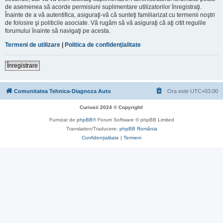
de asemenea să acorde permisiuni suplimentare utilizatorilor înregistraţi.
Înainte de a vă autentifica, asiguraţi-vă că sunteţi familiarizat cu termenii noştri
de folosire şi politicile asociate. Vă rugăm să vă asiguraţi că aţi citit regulile
forumului înainte să navigaţi pe acesta.
Termeni de utilizare
|
Politica de confidenţialitate
Înregistrare
Comunitatea Tehnica-Diagnoza Auto
Ora este
UTC+03:00
Curiosii 2024 © Copyright
!
Furnizat de
phpBB
® Forum Software © phpBB Limited
Translation/Traducere:
phpBB România
Confidențialitate
|
Termeni