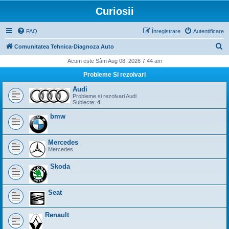
Curiosii
FAQ
Înregistrare
Autentificare
C
Comunitatea Tehnica-Diagnoza Auto
ă
Acum este Sâm Aug 08, 2026 7:44 am
u
Probleme Si rezolvari
t
Audi
a
Probleme si rezolvari Audi
Subiecte:
4
r
bmw
e
Mercedes
Mercedes
Skoda
Seat
Renault