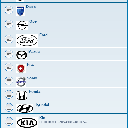
Dacia
Opel
Ford
Mazda
Fiat
Volvo
Honda
Hyundai
Kia
Probleme si rezolvari legate de Kia