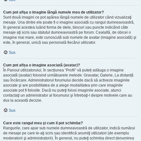
Cum pot afişa o imagine lângă numele meu de utilizator?
Sunt două imagini ce pot apărea lângă numele de utilizator când vizualizaţi
mesaje. Una dintre ele poate fi o imagine asociată cu rangul dumneavoastră,
în general acestea luând forma de stele, blocuri sau puncte indicând câte
mesaje aţi scris sau statutul dumneavoastră pe forum. Cealaltă, de obicei o
imagine mai mare, este cunoscută sub numele de avatar (imagine asociată) şi
este, în general, unică sau personală fiecărui utilizator.
Sus
Cum pot afișa o imagine asociată (avatar)?
În Panoul utilizatorului, în secțiunea “Profil” vă puteți adăuga o imagine
asociată (avatar) folosind următoarele metode: Gravatar, Galerie, La distanță
sau Încărcare. Administratorul forumului decide dacă să activeze imaginile
asociate şi are posibilitatea de a alege modalitatea prin care imaginile
asociate pot fi folosite. Dacă nu puteţi folosi imaginile asociate, atunci
contactaţi un administrator al forumului şi întrebaţi-l despre motivele care au
dus la această decizie.
Sus
Care este rangul meu şi cum il pot schimba?
Rangurile, care apar sub numele dumneavoastră de utilizator, indică numărul
de mesaje pe care le-aţi scris sau identifică anumiţi utilizatori (de exemplu
moderatorii şi administratorii). În general, nu puteţi schimba direct denumirea