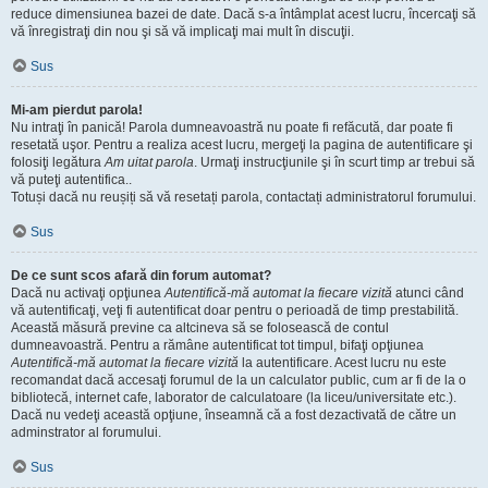
reduce dimensiunea bazei de date. Dacă s-a întâmplat acest lucru, încercaţi să
vă înregistraţi din nou şi să vă implicaţi mai mult în discuţii.
Sus
Mi-am pierdut parola!
Nu intraţi în panică! Parola dumneavoastră nu poate fi refăcută, dar poate fi
resetată uşor. Pentru a realiza acest lucru, mergeţi la pagina de autentificare şi
folosiţi legătura
Am uitat parola
. Urmaţi instrucţiunile şi în scurt timp ar trebui să
vă puteţi autentifica..
Totuși dacă nu reușiți să vă resetați parola, contactați administratorul forumului.
Sus
De ce sunt scos afară din forum automat?
Dacă nu activaţi opţiunea
Autentifică-mă automat la fiecare vizită
atunci când
vă autentificaţi, veţi fi autentificat doar pentru o perioadă de timp prestabilită.
Această măsură previne ca altcineva să se folosească de contul
dumneavoastră. Pentru a rămâne autentificat tot timpul, bifaţi opţiunea
Autentifică-mă automat la fiecare vizită
la autentificare. Acest lucru nu este
recomandat dacă accesaţi forumul de la un calculator public, cum ar fi de la o
bibliotecă, internet cafe, laborator de calculatoare (la liceu/universitate etc.).
Dacă nu vedeţi această opţiune, înseamnă că a fost dezactivată de către un
adminstrator al forumului.
Sus