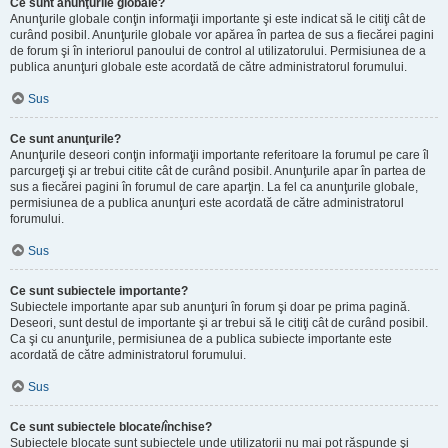
Ce sunt anunţurile globale?
Anunţurile globale conţin informaţii importante şi este indicat să le citiţi cât de
curând posibil. Anunţurile globale vor apărea în partea de sus a fiecărei pagini
de forum şi în interiorul panoului de control al utilizatorului. Permisiunea de a
publica anunţuri globale este acordată de către administratorul forumului.
Sus
Ce sunt anunţurile?
Anunţurile deseori conţin informaţii importante referitoare la forumul pe care îl
parcurgeţi şi ar trebui citite cât de curând posibil. Anunţurile apar în partea de
sus a fiecărei pagini în forumul de care aparţin. La fel ca anunţurile globale,
permisiunea de a publica anunţuri este acordată de către administratorul
forumului.
Sus
Ce sunt subiectele importante?
Subiectele importante apar sub anunţuri în forum şi doar pe prima pagină.
Deseori, sunt destul de importante şi ar trebui să le citiţi cât de curând posibil.
Ca şi cu anunţurile, permisiunea de a publica subiecte importante este
acordată de către administratorul forumului.
Sus
Ce sunt subiectele blocate/închise?
Subiectele blocate sunt subiectele unde utilizatorii nu mai pot răspunde şi