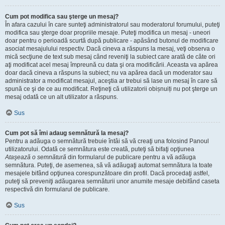
Cum pot modifica sau şterge un mesaj?
În afara cazului în care sunteţi administratorul sau moderatorul forumului, puteţi
modifica sau şterge doar propriile mesaje. Puteţi modifica un mesaj - uneori
doar pentru o perioadă scurtă după publicare - apăsând butonul de modificare
asociat mesajulului respectiv. Dacă cineva a răspuns la mesaj, veţi observa o
mică secţiune de text sub mesaj când reveniţi la subiect care arată de câte ori
aţi modificat acel mesaj împreună cu data şi ora modificării. Aceasta va apărea
doar dacă cineva a răspuns la subiect; nu va apărea dacă un moderator sau
administrator a modificat mesajul, aceştia ar trebui să lase un mesaj în care să
spună ce şi de ce au modificat. Reţineţi că utilizatorii obișnuiți nu pot şterge un
mesaj odată ce un alt utilizator a răspuns.
Sus
Cum pot să îmi adaug semnătură la mesaj?
Pentru a adăuga o semnătură trebuie întâi să vă creaţi una folosind Panoul
utilizatorului. Odată ce semnătura este creată, puteţi să bifaţi opţiunea
Ataşează o semnătură
din formularul de publicare pentru a vă adăuga
semnătura. Puteţi, de asemenea, să vă adăugaţi automat semnătura la toate
mesajele bifând opţiunea corespunzătoare din profil. Dacă procedaţi astfel,
puteţi să preveniţi adăugarea semnăturii unor anumite mesaje debifând caseta
respectivă din formularul de publicare.
Sus