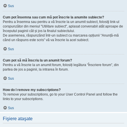
Sus
Cum pot însemna sau cum mă pot înscrie la anumite subiecte?
Pentru a însemna sau pentru a vă înscrie la un anumit subiect, folosiţi link-ul
corspunzător din meniul "Utilitare subiect", aplasat convenabil atât aproape de
începutul paginii cât și jos la finalul subiectului.
De asemenea, răspunzând într-un subiect cu marcarea opțiunii “Anunță-mă
când un răspuns este scris” vă va înscrie la acel subiect.
Sus
Cum pot să mă înscriu la un anumit forum?
Pentru a vă înscrie la un anumit forum, folosiți legătura “Înscriere forum”, din
partea de jos a paginii, la intrarea în forum.
Sus
How do I remove my subscriptions?
To remove your subscriptions, go to your User Control Panel and follow the
links to your subscriptions.
Sus
Fişiere ataşate