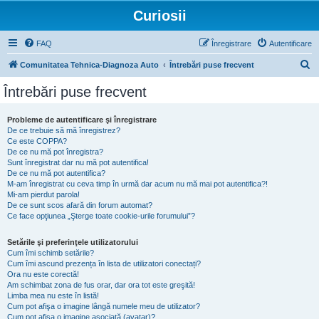
Curiosii
FAQ
Înregistrare
Autentificare
C
Comunitatea Tehnica-Diagnoza Auto
Întrebări puse frecvent
ă
Întrebări puse frecvent
u
t
Probleme de autentificare şi înregistrare
De ce trebuie să mă înregistrez?
a
Ce este COPPA?
r
De ce nu mă pot înregistra?
Sunt înregistrat dar nu mă pot autentifica!
e
De ce nu mă pot autentifica?
M-am înregistrat cu ceva timp în urmă dar acum nu mă mai pot autentifica?!
Mi-am pierdut parola!
De ce sunt scos afară din forum automat?
Ce face opţiunea „Şterge toate cookie-urile forumului”?
Setările şi preferinţele utilizatorului
Cum îmi schimb setările?
Cum îmi ascund prezența în lista de utilizatori conectați?
Ora nu este corectă!
Am schimbat zona de fus orar, dar ora tot este greşită!
Limba mea nu este în listă!
Cum pot afişa o imagine lângă numele meu de utilizator?
Cum pot afișa o imagine asociată (avatar)?