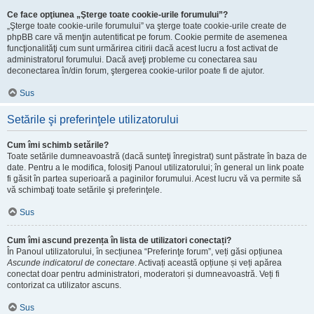
Ce face opţiunea „Şterge toate cookie-urile forumului”?
„Şterge toate cookie-urile forumului” va şterge toate cookie-urile create de
phpBB care vă menţin autentificat pe forum. Cookie permite de asemenea
funcţionalităţi cum sunt urmărirea citirii dacă acest lucru a fost activat de
administratorul forumului. Dacă aveţi probleme cu conectarea sau
deconectarea în/din forum, ştergerea cookie-urilor poate fi de ajutor.
Sus
Setările şi preferinţele utilizatorului
Cum îmi schimb setările?
Toate setările dumneavoastră (dacă sunteţi înregistrat) sunt păstrate în baza de
date. Pentru a le modifica, folosiţi Panoul utilizatorului; în general un link poate
fi găsit în partea superioară a paginilor forumului. Acest lucru vă va permite să
vă schimbaţi toate setările şi preferinţele.
Sus
Cum îmi ascund prezența în lista de utilizatori conectați?
În Panoul utilizatorului, în secțiunea “Preferinţe forum”, veți găsi opțiunea
Ascunde indicatorul de conectare
. Activați această opțiune și veți apărea
conectat doar pentru administratori, moderatori și dumneavoastră. Veți fi
contorizat ca utilizator ascuns.
Sus