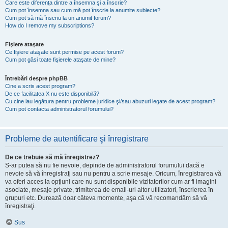
Care este diferenţa dintre a însemna şi a înscrie?
Cum pot însemna sau cum mă pot înscrie la anumite subiecte?
Cum pot să mă înscriu la un anumit forum?
How do I remove my subscriptions?
Fişiere ataşate
Ce fişiere ataşate sunt permise pe acest forum?
Cum pot găsi toate fişierele ataşate de mine?
Întrebări despre phpBB
Cine a scris acest program?
De ce facilitatea X nu este disponibilă?
Cu cine iau legătura pentru probleme juridice şi/sau abuzuri legate de acest program?
Cum pot contacta administratorul forumului?
Probleme de autentificare şi înregistrare
De ce trebuie să mă înregistrez?
S-ar putea să nu fie nevoie, depinde de administratorul forumului dacă e
nevoie să vă înregistraţi sau nu pentru a scrie mesaje. Oricum, înregistrarea vă
va oferi acces la opţiuni care nu sunt disponibile vizitatorilor cum ar fi imagini
asociate, mesaje private, trimiterea de email-uri altor utilizatori, înscrierea în
grupuri etc. Durează doar câteva momente, aşa că vă recomandăm să vă
înregistraţi.
Sus