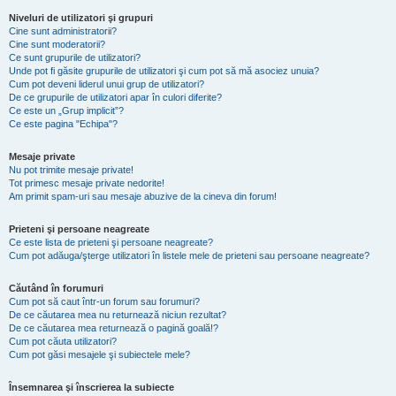
Niveluri de utilizatori şi grupuri
Cine sunt administratorii?
Cine sunt moderatorii?
Ce sunt grupurile de utilizatori?
Unde pot fi găsite grupurile de utilizatori şi cum pot să mă asociez unuia?
Cum pot deveni liderul unui grup de utilizatori?
De ce grupurile de utilizatori apar în culori diferite?
Ce este un „Grup implicit”?
Ce este pagina "Echipa"?
Mesaje private
Nu pot trimite mesaje private!
Tot primesc mesaje private nedorite!
Am primit spam-uri sau mesaje abuzive de la cineva din forum!
Prieteni şi persoane neagreate
Ce este lista de prieteni şi persoane neagreate?
Cum pot adăuga/şterge utilizatori în listele mele de prieteni sau persoane neagreate?
Căutând în forumuri
Cum pot să caut într-un forum sau forumuri?
De ce căutarea mea nu returnează niciun rezultat?
De ce căutarea mea returnează o pagină goală!?
Cum pot căuta utilizatori?
Cum pot găsi mesajele şi subiectele mele?
Însemnarea şi înscrierea la subiecte