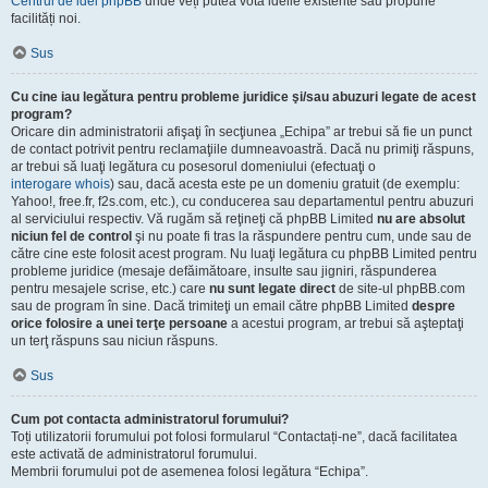
Centrul de idei phpBB
unde veți putea vota ideile existente sau propune
facilități noi.
Sus
Cu cine iau legătura pentru probleme juridice şi/sau abuzuri legate de acest
program?
Oricare din administratorii afişaţi în secţiunea „Echipa” ar trebui să fie un punct
de contact potrivit pentru reclamaţiile dumneavoastră. Dacă nu primiţi răspuns,
ar trebui să luaţi legătura cu posesorul domeniului (efectuaţi o
interogare whois
) sau, dacă acesta este pe un domeniu gratuit (de exemplu:
Yahoo!, free.fr, f2s.com, etc.), cu conducerea sau departamentul pentru abuzuri
al serviciului respectiv. Vă rugăm să reţineţi că phpBB Limited
nu are absolut
niciun fel de control
şi nu poate fi tras la răspundere pentru cum, unde sau de
către cine este folosit acest program. Nu luaţi legătura cu phpBB Limited pentru
probleme juridice (mesaje defăimătoare, insulte sau jigniri, răspunderea
pentru mesajele scrise, etc.) care
nu sunt legate direct
de site-ul phpBB.com
sau de program în sine. Dacă trimiteţi un email către phpBB Limited
despre
orice folosire a unei terţe persoane
a acestui program, ar trebui să aşteptaţi
un terţ răspuns sau niciun răspuns.
Sus
Cum pot contacta administratorul forumului?
Toți utilizatorii forumului pot folosi formularul “Contactați-ne”, dacă facilitatea
este activată de administratorul forumului.
Membrii forumului pot de asemenea folosi legătura “Echipa”.