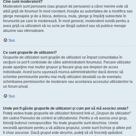
Cine sunt moderatorii?
Moderatorii sunt persoane (sau grupuri de persoane) a căror menire este să
aibă grijă de forumuri în mod constant. Aceştia au autoritatea de a modifica sau
şterge mesajele şi de a bloca, debloca, muta, şterge şi împărţi subiectele în
forumurile pe care le moderează. În mod general, moderatorii există pentru a
avea grijă ca utilizatorii să nu scrie pe lângă subiect sau să publice mesaje
abuzive sau ofensatoare.
Sus
Ce sunt grupurile de utilizatori?
Grupurile de utilizatori sunt grupări de utilizatori ce împart comunitatea în
secţiuni ce pot fi controlate de către administratorii forumului. Fiecare utilizator
poate aparţine mai multor grupuri şi fiecare grup are drepturi de acces
individuale. Acest lucru uşurează munca administratorilor dacă doresc să
schimbe permisiunile pentru mai mulţi utilizatori deodată ca de exemplu:
schimbarea permisiunilor de moderare sau acordarea accesului utilizatorilor la
un forum privat.
Sus
Unde pot fi găsite grupurile de utilizatori şi cum pot să mă asociez unuia?
Puteţi vedea toate grupurile de utilizatori folosind link-ul „Grupuri de utilizatori”
din cadrul Panoului de control al utilizatorului. Pentru a vă asocia unui grup,
folosiţi butonul corespunzător. Nu toate grupurile sunt deschise. Unele
necesită aprobare pentru a vă alătura grupului, unele sunt închise şi altele pot
fi chiar ascunse. Dacă grupul este deschis, puteţi să vă înscrieţi apăsând