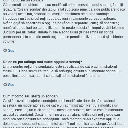
Cum pot crea un sondaj?
Când creaţi un subiect nou sau modificaţi primul mesaj al unui subiect, folosiți
legătura “Creare sondaj” din tab-ul aflat sub zona principală de publicare; dacă
nu vedeţi acest tab, probabil nu aveţi permisiunea de a crea sondaje.
Introduceţi un titlu şi cel puţin două opţiuni în câmpurile corespunzătoare,
având grijă să specificaţi o opţiune pe rânduri separate. Puteţi să specificaţi
numărul de opţiuni pe care utilizatorul le poate selecta în timpul votării folosind
„Opţiuni per utilizator”, durata în zile a sondajului (0 înseamnă un sondaj
permanent) şi în cele din urmă opţiunea ce permite utilizatorilor să-şi schimbe
voturile.
Sus
De ce nu pot adăuga mai multe opţiuni la sondaj?
Limita pentru opţiunile sondajului este specificată de către administratorul
forumului. Dacă simțiţi că trebuie să adăugaţi opţiuni suplimentare sondajului
peste limita permisă, atunci contactaţi administratorul forumului.
Sus
Cum modific sau şterg un sondaj?
Ca şi în cazul mesajelor, sondajele pot fi modificate doar de către autorul
acestora, un moderator sau de către un administrator. Pentru a modifica un
sondaj, efectuaţi un click pe primul mesaj din subiect; acesta este întotdeauna
asociat cu sondajul. Dacă nimeni nu a votat, atunci utilizatorii pot şterge sau
modifica orice opţiuni ale sondajului. Dacă membrii şi-au exprimat opţiunile
deja, doar moderatorii sau administratorii îl pot modifica sau şterge. Acest lucru