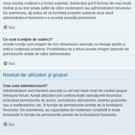
orice sondaj conţinut s-a închis automat. Subiectele pot fi închise din mai multe
motive şi au fost setate astfel de către moderatorii sau administratorii forumului.
De asemenea, aţi putea să vă închideţi propriile subiecte doar dacă
administratorul forumului v-a acordat această permisiune.
Sus
Ce sunt iconiţele de subiect?
Aceste iconiţe sunt imagini de mici dimensiuni asociate cu mesaje pentru a
indica conţinutul acestora. Posibilitatea de a folosi aceste imagini depinde de
permisiunile setate de către administrator.
Sus
Niveluri de utilizatori şi grupuri
Cine sunt administratorii?
Administratorii sunt membrii asociaţi cu cel mai mare nivel de control asupra
întregului forum. Aceşti utilizatori pot controla toate operaţiunile forumului
incluzând permisiunile de acces, excluderea utilizatorilor, crearea grupurilor
sau a moderatorilor, etc. în funcţie de permisiunile primite de la fondatorul
forumului. De asemenea, au capacitatea de moderare completă în toate
forumurile în funcţie de permisiunile primite de la fondatorul forumului.
Sus