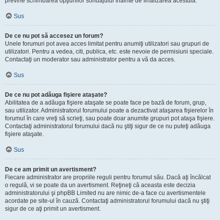
previne schimbarea opţiunilor sondajului înainte de finalizarea acestuia.
Sus
De ce nu pot să accesez un forum?
Unele forumuri pot avea acces limitat pentru anumiţi utilizatori sau grupuri de
utilizatori. Pentru a vedea, citi, publica, etc. este nevoie de permisiuni speciale.
Contactaţi un moderator sau administrator pentru a vă da acces.
Sus
De ce nu pot adăuga fişiere ataşate?
Abilitatea de a adăuga fişiere ataşate se poate face pe bază de forum, grup,
sau utilizator. Administratorul forumului poate a dezactivat ataşarea fişierelor în
forumul în care vreţi să scrieţi, sau poate doar anumite grupuri pot ataşa fişiere.
Contactaţi administratorul forumului dacă nu ştiţi sigur de ce nu puteţi adăuga
fişiere ataşate.
Sus
De ce am primit un avertisment?
Fiecare administrator are propriile reguli pentru forumul său. Dacă aţi încălcat
o regulă, vi se poate da un avertisment. Reţineţi că aceasta este decizia
administratorului şi phpBB Limited nu are nimic de-a face cu avertismentele
acordate pe site-ul în cauză. Contactaţi administratorul forumului dacă nu ştiţi
sigur de ce aţi primit un avertisment.