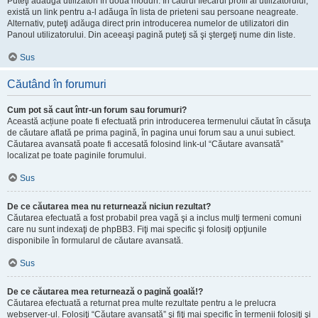
Puteţi adăuga utilizatori în două moduri. În cadrul fiecărui profil al utilizatorului,
există un link pentru a-l adăuga în lista de prieteni sau persoane neagreate.
Alternativ, puteţi adăuga direct prin introducerea numelor de utilizatori din
Panoul utilizatorului. Din aceeaşi pagină puteţi să şi ştergeţi nume din liste.
Sus
Căutând în forumuri
Cum pot să caut într-un forum sau forumuri?
Această acțiune poate fi efectuată prin introducerea termenului căutat în căsuţa
de căutare aflată pe prima pagină, în pagina unui forum sau a unui subiect.
Căutarea avansată poate fi accesată folosind link-ul “Căutare avansată”
localizat pe toate paginile forumului.
Sus
De ce căutarea mea nu returnează niciun rezultat?
Căutarea efectuată a fost probabil prea vagă şi a inclus mulţi termeni comuni
care nu sunt indexaţi de phpBB3. Fiţi mai specific şi folosiţi opţiunile
disponibile în formularul de căutare avansată.
Sus
De ce căutarea mea returnează o pagină goală!?
Căutarea efectuată a returnat prea multe rezultate pentru a le prelucra
webserver-ul. Folosiţi “Căutare avansată” şi fiţi mai specific în termenii folosiţi şi