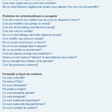
Care este rangul meu şi cum il pot schimba?
De ce când folosesc legătura de email a unui utilizator îmi cere să mă autentific?
Probleme de scriere/publicare a mesajelor
Cum pot crea un nou subiect sau să scriu un răspuns în forum?
Cum pot modifica sau şterge un mesaj?
Cum pot să îmi adaug semnătură la mesaj?
Cum pot crea un sondaj?
De ce nu pot adăuga mai multe opţiuni la sondaj?
Cum modific sau şterg un sondaj?
De ce nu pot să accesez un forum?
De ce nu pot adăuga fişiere ataşate?
De ce am primit un avertisment?
Cum pot raporta mesaje unui moderator?
Pentru ce este butonul "Salvare" la deschiderea unui subiect?
De ce mesajul meu trebuie să fie aprobat?
Cum îmi promovez subiectul?
Formatări şi tipuri de subiecte
Ce este codul BB?
Pot folosi HTML?
Ce sunt Zâmbetele?
Pot publica imagini?
Ce sunt anunţurile globale?
Ce sunt anunţurile?
Ce sunt subiectele importante?
Ce sunt subiectele blocate/închise?
Ce sunt iconiţele de subiect?