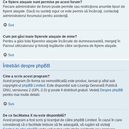
Ce fişiere ataşate sunt permise pe acest forum?
Fiecare administrator de forum poate permite sau restricţiona anumite tipuri de
fişiere ataşate. Dacă nu sunteţi sigur ce este permis sâ încărcaţi, contactaţi
administratorul forumului pentru asistenţă.
Sus
Cum pot găsi toate fişierele ataşate de mine?
Pentru a găsi lista fişierelor ataşate încărcate de dumneavoastră, mergeţi în
Panoul utilizatorului şi folosiţi legăturile către secţiunea de fişiere ataşate.
Sus
Întrebări despre phpBB
Cine a scris acest program?
Acest program (în forma sa nemodificată) este produs, lansat şi aflat sub
copyright-ul
phpBB Limited
. Este disponibil sub Licenţa Generală Publică
GNU, versiunea 2 (GPL-2.0) şi poate fi distribuit gratuit. Vedeți
Despre phpBB
pentru mai multe detalii.
Sus
De ce facilitatea X nu este disponibilă?
Acest program a fost scris şi licenţiat de către phpBB Limited. În cazul în care
consideraţi că o facilitate trebuie să fie adaugată, vă rugăm să vizitaţi