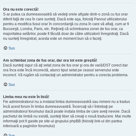
Ora nu este corectă!
S-ar putea ca dumneavoastră să vedeţi orele afişate dintr-o zonă cu fus orar
diferit faţă de cea în care sunteţi. Dacă este aşa, folosiţi Panoul utilizatorului
pentru a modifica fusul orar în concordanţă cu zona în care vă aflaţi, cum ar fi
Bucureşti, Londra, Paris, etc. Reţineţi că schimbarea zonei de fus orar, ca
majoritatea setărilor, poate fi făcută doar de către utilizatorii înregistraţi. Dacă
nu sunteţi înregistrat, acesta este un moment bun să o faceţi.
Sus
Am schimbat zona de fus orar, dar ora tot este greşită!
Dacă sunteţi sigur că aţi setat zona de fus orar şi ora de vară/DST corect dar
ora înca este încă incorectă, atunci tipul setat pe ceasul serverului este
incorect. Vă rugăm să contactaţi un administrator pentru a corecta problema.
Sus
Limba mea nu este în listă!
Fie administratorul nu a instalat limba dumneavoastră sau nimeni nu a tradus
încă acest forum în limba dumneavoastră. Încercaţi să-l întrebaţi pe
administratorul forumului dacă poate instala limba de care aveţi nevoie. Dacă
pachetul de limbă nu există, sunteţi liber să creaţi o nouă traducere. Mai multe
informaţii pot fi gasite pe site-ul grupului phpBB (folosiţi link-ul din partea
inferioară a paginilor forumului)
Sus