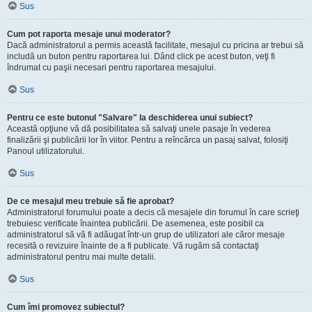
Sus
Cum pot raporta mesaje unui moderator?
Dacă administratorul a permis această facilitate, mesajul cu pricina ar trebui să
includă un buton pentru raportarea lui. Dând click pe acest buton, veţi fi
îndrumat cu paşii necesari pentru raportarea mesajului.
Sus
Pentru ce este butonul "Salvare" la deschiderea unui subiect?
Această opţiune vă dă posibilitatea să salvaţi unele pasaje în vederea
finalizării şi publicării lor în viitor. Pentru a reîncărca un pasaj salvat, folosiţi
Panoul utilizatorului.
Sus
De ce mesajul meu trebuie să fie aprobat?
Administratorul forumului poate a decis că mesajele din forumul în care scrieţi
trebuiesc verificate înaintea publicării. De asemenea, este posibil ca
administratorul să vă fi adăugat într-un grup de utilizatori ale căror mesaje
recesită o revizuire înainte de a fi publicate. Vă rugăm să contactaţi
administratorul pentru mai multe detalii.
Sus
Cum îmi promovez subiectul?