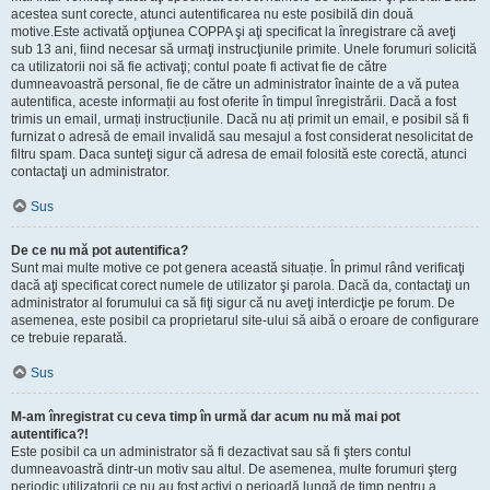
acestea sunt corecte, atunci autentificarea nu este posibilă din două
motive.Este activată opţiunea COPPA şi aţi specificat la înregistrare că aveţi
sub 13 ani, fiind necesar să urmaţi instrucţiunile primite. Unele forumuri solicită
ca utilizatorii noi să fie activaţi; contul poate fi activat fie de către
dumneavoastră personal, fie de către un administrator înainte de a vă putea
autentifica, aceste informații au fost oferite în timpul înregistrării. Dacă a fost
trimis un email, urmați instrucțiunile. Dacă nu ați primit un email, e posibil să fi
furnizat o adresă de email invalidă sau mesajul a fost considerat nesolicitat de
filtru spam. Daca sunteţi sigur că adresa de email folosită este corectă, atunci
contactaţi un administrator.
Sus
De ce nu mă pot autentifica?
Sunt mai multe motive ce pot genera această situație. În primul rând verificaţi
dacă aţi specificat corect numele de utilizator şi parola. Dacă da, contactaţi un
administrator al forumului ca să fiţi sigur că nu aveţi interdicţie pe forum. De
asemenea, este posibil ca proprietarul site-ului să aibă o eroare de configurare
ce trebuie reparată.
Sus
M-am înregistrat cu ceva timp în urmă dar acum nu mă mai pot
autentifica?!
Este posibil ca un administrator să fi dezactivat sau să fi şters contul
dumneavoastră dintr-un motiv sau altul. De asemenea, multe forumuri şterg
periodic utilizatorii ce nu au fost activi o perioadă lungă de timp pentru a