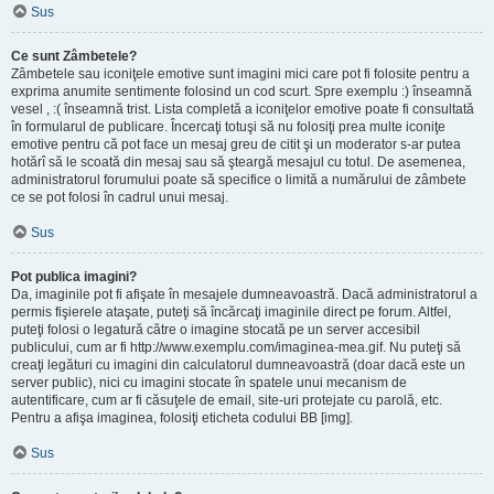
Sus
Ce sunt Zâmbetele?
Zâmbetele sau iconiţele emotive sunt imagini mici care pot fi folosite pentru a
exprima anumite sentimente folosind un cod scurt. Spre exemplu :) înseamnă
vesel , :( înseamnă trist. Lista completă a iconiţelor emotive poate fi consultată
în formularul de publicare. Încercaţi totuşi să nu folosiţi prea multe iconiţe
emotive pentru că pot face un mesaj greu de citit şi un moderator s-ar putea
hotărî să le scoată din mesaj sau să şteargă mesajul cu totul. De asemenea,
administratorul forumului poate să specifice o limită a numărului de zâmbete
ce se pot folosi în cadrul unui mesaj.
Sus
Pot publica imagini?
Da, imaginile pot fi afişate în mesajele dumneavoastră. Dacă administratorul a
permis fişierele ataşate, puteţi să încărcaţi imaginile direct pe forum. Altfel,
puteţi folosi o legatură către o imagine stocată pe un server accesibil
publicului, cum ar fi http://www.exemplu.com/imaginea-mea.gif. Nu puteţi să
creaţi legături cu imagini din calculatorul dumneavoastră (doar dacă este un
server public), nici cu imagini stocate în spatele unui mecanism de
autentificare, cum ar fi căsuţele de email, site-uri protejate cu parolă, etc.
Pentru a afişa imaginea, folosiţi eticheta codului BB [img].
Sus