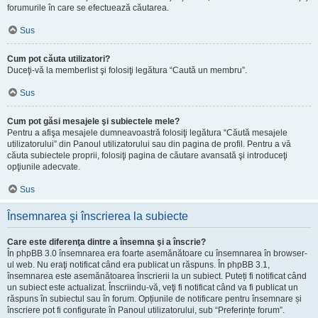
forumurile în care se efectuează căutarea.
Sus
Cum pot căuta utilizatori?
Duceţi-vă la memberlist şi folosiţi legătura “Caută un membru”.
Sus
Cum pot găsi mesajele şi subiectele mele?
Pentru a afişa mesajele dumneavoastră folosiţi legătura “Căută mesajele
utilizatorului” din Panoul utilizatorului sau din pagina de profil. Pentru a vă
căuta subiectele proprii, folosiţi pagina de căutare avansată şi introduceţi
opţiunile adecvate.
Sus
Însemnarea şi înscrierea la subiecte
Care este diferenţa dintre a însemna şi a înscrie?
În phpBB 3.0 însemnarea era foarte asemănătoare cu însemnarea în browser-
ul web. Nu eraţi notificat când era publicat un răspuns. În phpBB 3.1,
însemnarea este asemănătoarea înscrierii la un subiect. Puteți fi notificat când
un subiect este actualizat. Înscriindu-vă, veţi fi notificat când va fi publicat un
răspuns în subiectul sau în forum. Opțiunile de notificare pentru însemnare și
înscriere pot fi configurate în Panoul utilizatorului, sub “Preferințe forum”.