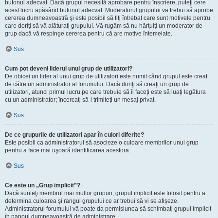
butonul adecvat. Dacă grupul necesită aprobare pentru înscriere, puteţi cere
acest lucru apăsând butonul adecvat. Moderatorul grupului va trebui să aprobe
cererea dumneavoastră şi este posibil să fiţi întrebat care sunt motivele pentru
care doriţi să vă alăturaţi grupului. Vă rugăm să nu hărţuiţi un moderator de
grup dacă vă respinge cererea pentru că are motive întemeiate.
Sus
Cum pot deveni liderul unui grup de utilizatori?
De obicei un lider al unui grup de utilizatori este numit când grupul este creat
de către un administrator al forumului. Dacă doriţi să creaţi un grup de
utilizatori, atunci primul lucru pe care trebuie să îl faceţi este să luaţi legătura
cu un administrator; încercaţi să-i trimiteţi un mesaj privat.
Sus
De ce grupurile de utilizatori apar în culori diferite?
Este posibil ca administratorul să asocieze o culoare membrilor unui grup
pentru a face mai uşoară identificarea acestora.
Sus
Ce este un „Grup implicit”?
Dacă sunteţi membrul mai multor grupuri, grupul implicit este folosit pentru a
determina culoarea şi rangul grupului ce ar trebui să vi se afişeze.
Administratorul forumului vă poate da permisiunea să schimbaţi grupul implicit
în panoul dumneavoastră de administrare.