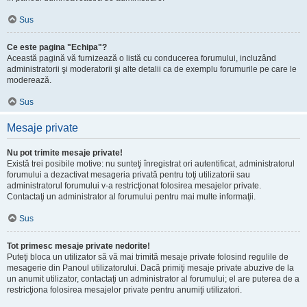
Sus
Ce este pagina "Echipa"?
Această pagină vă furnizează o listă cu conducerea forumului, incluzând
administratorii şi moderatorii şi alte detalii ca de exemplu forumurile pe care le
moderează.
Sus
Mesaje private
Nu pot trimite mesaje private!
Există trei posibile motive: nu sunteţi înregistrat ori autentificat, administratorul
forumului a dezactivat mesageria privată pentru toţi utilizatorii sau
administratorul forumului v-a restricţionat folosirea mesajelor private.
Contactaţi un administrator al forumului pentru mai multe informaţii.
Sus
Tot primesc mesaje private nedorite!
Puteţi bloca un utilizator să vă mai trimită mesaje private folosind regulile de
mesagerie din Panoul utilizatorului. Dacă primiţi mesaje private abuzive de la
un anumit utilizator, contactaţi un administrator al forumului; el are puterea de a
restricţiona folosirea mesajelor private pentru anumiţi utilizatori.