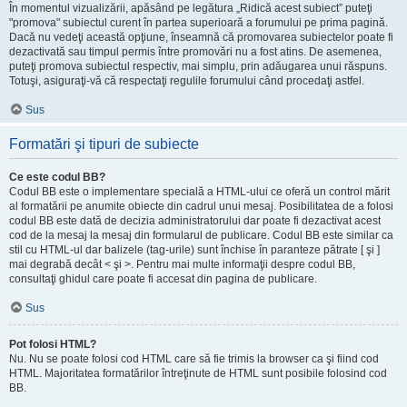
În momentul vizualizării, apăsând pe legătura „Ridică acest subiect” puteţi
"promova" subiectul curent în partea superioară a forumului pe prima pagină.
Dacă nu vedeţi această opţiune, înseamnă că promovarea subiectelor poate fi
dezactivată sau timpul permis între promovări nu a fost atins. De asemenea,
puteţi promova subiectul respectiv, mai simplu, prin adăugarea unui răspuns.
Totuşi, asiguraţi-vă că respectaţi regulile forumului când procedaţi astfel.
Sus
Formatări şi tipuri de subiecte
Ce este codul BB?
Codul BB este o implementare specială a HTML-ului ce oferă un control mărit
al formatării pe anumite obiecte din cadrul unui mesaj. Posibilitatea de a folosi
codul BB este dată de decizia administratorului dar poate fi dezactivat acest
cod de la mesaj la mesaj din formularul de publicare. Codul BB este similar ca
stil cu HTML-ul dar balizele (tag-urile) sunt închise în paranteze pătrate [ şi ]
mai degrabă decât < şi >. Pentru mai multe informaţii despre codul BB,
consultaţi ghidul care poate fi accesat din pagina de publicare.
Sus
Pot folosi HTML?
Nu. Nu se poate folosi cod HTML care să fie trimis la browser ca şi fiind cod
HTML. Majoritatea formatărilor întreţinute de HTML sunt posibile folosind cod
BB.