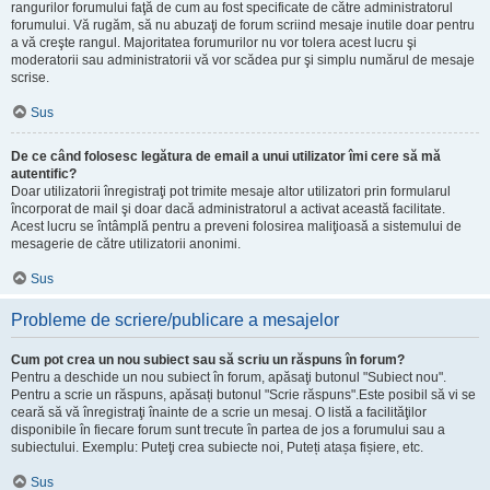
rangurilor forumului faţă de cum au fost specificate de către administratorul
forumului. Vă rugăm, să nu abuzaţi de forum scriind mesaje inutile doar pentru
a vă creşte rangul. Majoritatea forumurilor nu vor tolera acest lucru şi
moderatorii sau administratorii vă vor scădea pur şi simplu numărul de mesaje
scrise.
Sus
De ce când folosesc legătura de email a unui utilizator îmi cere să mă
autentific?
Doar utilizatorii înregistraţi pot trimite mesaje altor utilizatori prin formularul
încorporat de mail şi doar dacă administratorul a activat această facilitate.
Acest lucru se întâmplă pentru a preveni folosirea maliţioasă a sistemului de
mesagerie de către utilizatorii anonimi.
Sus
Probleme de scriere/publicare a mesajelor
Cum pot crea un nou subiect sau să scriu un răspuns în forum?
Pentru a deschide un nou subiect în forum, apăsaţi butonul "Subiect nou".
Pentru a scrie un răspuns, apăsați butonul "Scrie răspuns".Este posibil să vi se
ceară să vă înregistraţi înainte de a scrie un mesaj. O listă a facilităţilor
disponibile în fiecare forum sunt trecute în partea de jos a forumului sau a
subiectului. Exemplu: Puteţi crea subiecte noi, Puteți atașa fișiere, etc.
Sus