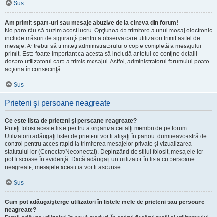
Sus
Am primit spam-uri sau mesaje abuzive de la cineva din forum!
Ne pare rău să auzim acest lucru. Opţiunea de trimitere a unui mesaj electronic
include măsuri de siguranţă pentru a observa care utilizatori trimit astfel de
mesaje. Ar trebui să trimiteţi administratorului o copie completă a mesajului
primit. Este foarte important ca acesta să includă antetul ce conţine detalii
despre utilizatorul care a trimis mesajul. Astfel, administratorul forumului poate
acţiona în consecinţă.
Sus
Prieteni şi persoane neagreate
Ce este lista de prieteni şi persoane neagreate?
Puteţi folosi aceste liste pentru a organiza ceilalţi membri de pe forum.
Utilizatorii adăugaţi listei de prieteni vor fi afişaţi în panoul dumneavoastră de
control pentru acces rapid la trimiterea mesajelor private şi vizualizarea
statutului lor (Conectat/Neconectat). Depinzând de stilul folosit, mesajele lor
pot fi scoase în evidenţă. Dacă adăugaţi un utilizator în lista cu persoane
neagreate, mesajele acestuia vor fi ascunse.
Sus
Cum pot adăuga/şterge utilizatori în listele mele de prieteni sau persoane
neagreate?