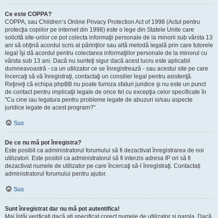
Ce este COPPA?
COPPA, sau Children’s Online Privacy Protection Act of 1998 (Actul pentru
protecţia copiilor pe internet din 1998) este o lege din Statele Unite care
solicită site-urilor ce pot colecta informaţii personale de la minorii sub vârsta 13
ani să obţină acordul scris al părinţilor sau altă metodă legală prin care tutorele
legal îşi dă acordul pentru colectarea informaţiilor personale de la minorul cu
vârsta sub 13 ani. Dacă nu sunteţi sigur dacă acest lucru este aplicabil
dumneavoastră - ca un utilizator ce se înregistrează - sau acestui site pe care
încercaţi să vă înregistraţi, contactaţi un consilier legal pentru asistenţă.
Reţineţi că echipa phpBB nu poate furniza sfaturi juridice şi nu este un punct
de contact pentru implicaţii legale de orice fel cu excepţia celor specificate în
"Cu cine iau legatura pentru probleme legate de abuzuri si/sau aspecte
juridice legate de acest program?".
Sus
De ce nu mă pot înregistra?
Este posibil ca administratorul forumului să fi dezactivat înregistrarea de noi
utilizatori. Este posibil ca administratorul să fi interzis adresa IP ori să fi
dezactivat numele de utilizator pe care încercaţi să-l înregistraţi. Contactați
administratorul forumului pentru ajutor.
Sus
Sunt înregistrat dar nu mă pot autentifica!
Mai întâi verificaţi dacă aţi specificat corect numele de utilizator şi parola. Dacă