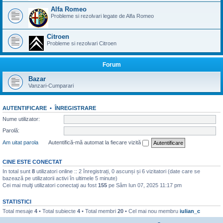
Alfa Romeo
Probleme si rezolvari legate de Alfa Romeo
Citroen
Probleme si rezolvari Citroen
Forum
Bazar
Vanzari-Cumparari
AUTENTIFICARE
•
ÎNREGISTRARE
Nume utilizator:
Parolă:
Am uitat parola
Autentifică-mă automat la fiecare vizită
CINE ESTE CONECTAT
In total sunt
8
utilizatori online :: 2 înregistrați, 0 ascunși și 6 vizitatori (date care se
bazează pe utilizatorii activi în ultimele 5 minute)
Cei mai mulţi utilizatori conectaţi au fost
155
pe Sâm Iun 07, 2025 11:17 pm
STATISTICI
Total mesaje
4
• Total subiecte
4
• Total membri
20
• Cel mai nou membru
iulian_c