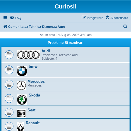
Curiosii
FAQ
Înregistrare
Autentificare
C
Comunitatea Tehnica-Diagnoza Auto
ă
Acum este Joi Aug 06, 2026 3:50 am
u
Probleme Si rezolvari
t
Audi
a
Probleme si rezolvari Audi
Subiecte:
4
r
bmw
e
Mercedes
Mercedes
Skoda
Seat
Renault