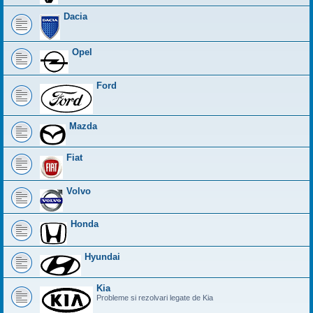
Dacia
Opel
Ford
Mazda
Fiat
Volvo
Honda
Hyundai
Kia
Probleme si rezolvari legate de Kia